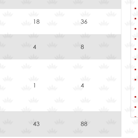
18
36
4
8
1
4
43
88