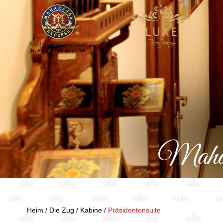
Mahara
Heim /
Die Zug /
Kabine /
Präsidentensuite