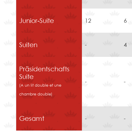
Junior-Suite
12
6
Suiten
-
4
Präsidentschafts
Suite
-
-
(A un lit double et une
chambre double)
Gesamt
-
-