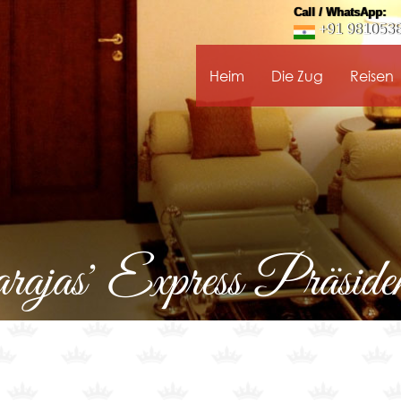
Call / WhatsApp:
+91 981053
Heim
Die Zug
Reisen
jas' Express Präsident