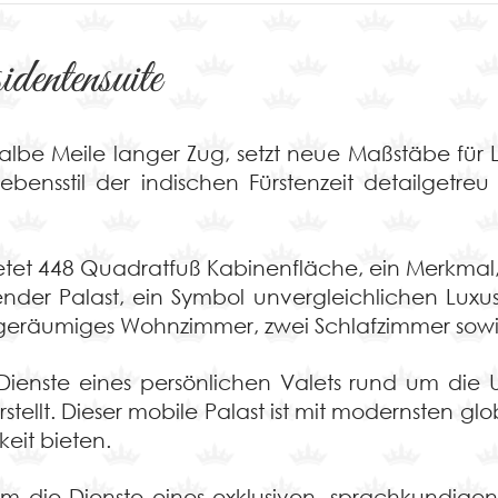
entensuite
albe Meile langer Zug, setzt neue Maßstäbe für 
Lebensstil der indischen Fürstenzeit detailgetr
bietet 448 Quadratfuß Kabinenfläche, ein Merkma
fahrender Palast, ein Symbol unvergleichlichen Lu
n geräumiges Wohnzimmer, zwei Schlafzimmer sowi
Dienste eines persönlichen Valets rund um die 
tellt. Dieser mobile Palast ist mit modernsten gl
eit bieten.
em die Dienste eines exklusiven, sprachkundigen