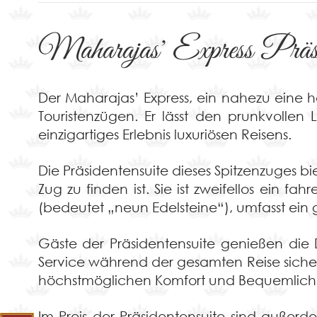
Maharajas' Express Präsid
Der Maharajas’ Express, ein nahezu eine h
Touristenzügen. Er lässt den prunkvollen 
einzigartiges Erlebnis luxuriösen Reisens.
Die Präsidentensuite dieses Spitzenzuges 
Zug zu finden ist. Sie ist zweifellos ein 
(bedeutet „neun Edelsteine“), umfasst ei
Gäste der Präsidentensuite genießen die 
Service während der gesamten Reise sichers
höchstmöglichen Komfort und Bequemlichk
Im Preis der Präsidentensuite sind außerd