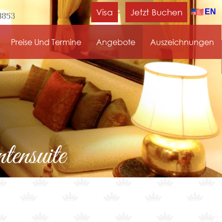
Visa
Jetzt Buchen
EN
8853
Preise Und Termine
Angebote
Auszeichnungen
ensuite